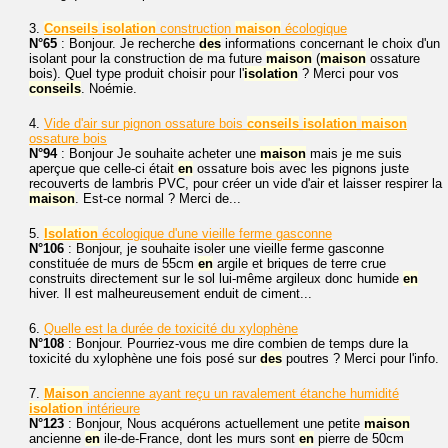
3.
Conseils
isolation
construction
maison
écologique
N°65
: Bonjour. Je recherche
des
informations concernant le choix d'un
isolant pour la construction de ma future
maison
(
maison
ossature
bois). Quel type produit choisir pour l'
isolation
? Merci pour vos
conseils
. Noémie.
4.
Vide d'air sur pignon ossature bois
conseils
isolation
maison
ossature bois
N°94
: Bonjour Je souhaite acheter une
maison
mais je me suis
aperçue que celle-ci était
en
ossature bois avec les pignons juste
recouverts de lambris PVC, pour créer un vide d'air et laisser respirer la
maison
. Est-ce normal ? Merci de...
5.
Isolation
écologique d'une vieille ferme gasconne
N°106
: Bonjour, je souhaite isoler une vieille ferme gasconne
constituée de murs de 55cm
en
argile et briques de terre crue
construits directement sur le sol lui-même argileux donc humide
en
hiver. Il est malheureusement enduit de ciment...
6.
Quelle est la durée de toxicité du xylophène
N°108
: Bonjour. Pourriez-vous me dire combien de temps dure la
toxicité du xylophène une fois posé sur
des
poutres ? Merci pour l'info.
7.
Maison
ancienne ayant reçu un ravalement étanche humidité
isolation
intérieure
N°123
: Bonjour, Nous acquérons actuellement une petite
maison
ancienne
en
ile-de-France, dont les murs sont
en
pierre de 50cm