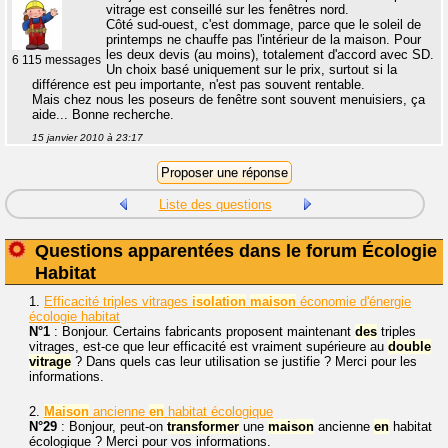
vitrage est conseillé sur les fenêtres nord.
Côté sud-ouest, c'est dommage, parce que le soleil de
printemps ne chauffe pas l'intérieur de la maison. Pour
les deux devis (au moins), totalement d'accord avec SD.
6 115 messages
Un choix basé uniquement sur le prix, surtout si la
différence est peu importante, n'est pas souvent rentable.
Mais chez nous les poseurs de fenêtre sont souvent menuisiers, ça
aide... Bonne recherche.
15 janvier 2010 à 23:17
Liste des questions
Questions apparentées dans le forum Écologie
Habitat
1.
Efficacité triples vitrages
isolation
maison
économie d'énergie
écologie habitat
N°1
: Bonjour. Certains fabricants proposent maintenant
des
triples
vitrages, est-ce que leur efficacité est vraiment supérieure au
double
vitrage
? Dans quels cas leur utilisation se justifie ? Merci pour les
informations.
2.
Maison
ancienne
en
habitat écologique
N°29
: Bonjour, peut-on
transformer
une
maison
ancienne
en
habitat
écologique ? Merci pour vos informations.