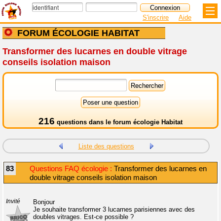
S'inscrire
Aide
FORUM ÉCOLOGIE HABITAT
Transformer des lucarnes en double vitrage
conseils isolation maison
216
questions dans le
forum écologie Habitat
Liste des questions
83
Questions FAQ écologie :
Transformer des lucarnes en
double vitrage conseils isolation maison
Invité
Bonjour
Je souhaite transformer 3 lucarnes parisiennes avec des
doubles vitrages. Est-ce possible ?