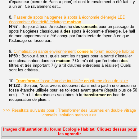
d'épaisseur (pierre de Paris a priori) et dont le ravalement a été fait il y
a un an. Ce ravalement est...
8.
Passer de spots halogènes à spots à économie d'énergie LED
économiser électricité éclairage
maison
N°67
: Bonjour à tous Je recherche
des
conseils
pour un passage de
spots halogènes classiques à
des
spots à économie d'énergie. Le hall
de mon appartement a été conçu par l'architecte de façon à ce que
l'éclairage se fasse par...
9.
Climatisation santé environnement
conseils
forum écologie habitat
N°50
: Bonjour à tous, quels sont les risques pour la santé d'installer
une climatisation dans sa
maison
? On m'a dit que l'entretien
des
filtres et très important ? (y a t'il d'autres entretiens à réaliser) Quels
sont les critères...
10.
Transformer
fosse étanche inutilisée
en
citerne d'eau de pluie
N°122
: Bonjour, Nous avons découvert dans notre jardin une ancienne
fosse étanche utilisée pour les toilettes avant guerre (depuis plus de 50
ans)... Y a-t-il
des
risques sanitaires à la
transformer
en
bac de
récupération de pluie...
>>> Résultats suivants pour : Transformer des lucarnes en double vitrage
conseils isolation maison >>>
Images d'illustration du forum Écologie Habitat. Cliquez dessus pour
les agrandir.