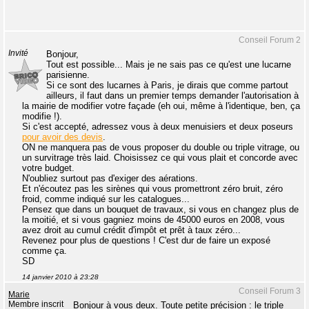
Conseil Forum 2
Invité
Bonjour,
Tout est possible... Mais je ne sais pas ce qu'est une lucarne
parisienne.
Si ce sont des lucarnes à Paris, je dirais que comme partout
ailleurs, il faut dans un premier temps demander l'autorisation à
la mairie de modifier votre façade (eh oui, même à l'identique, ben, ça
modifie !).
Si c'est accepté, adressez vous à deux menuisiers et deux poseurs
pour avoir des devis
.
ON ne manquera pas de vous proposer du double ou triple vitrage, ou
un survitrage très laid. Choisissez ce qui vous plait et concorde avec
votre budget.
N'oubliez surtout pas d'exiger des aérations.
Et n'écoutez pas les sirènes qui vous promettront zéro bruit, zéro
froid, comme indiqué sur les catalogues...
Pensez que dans un bouquet de travaux, si vous en changez plus de
la moitié, et si vous gagniez moins de 45000 euros en 2008, vous
avez droit au cumul crédit d'impôt et prêt à taux zéro...
Revenez pour plus de questions ! C'est dur de faire un exposé
comme ça.
SD
14 janvier 2010 à 23:28
Conseil Forum 3
Marie
Membre inscrit
Bonjour à vous deux. Toute petite précision : le triple