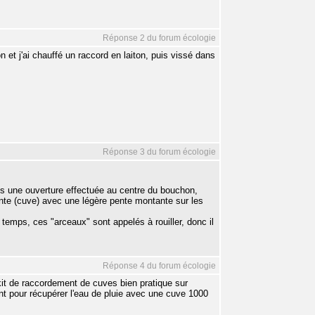
Réponse 2 du forum écologie
on et j'ai chauffé un raccord en laiton, puis vissé dans
Réponse 3 du forum écologie
ans une ouverture effectuée au centre du bouchon,
ivante (cuve) avec une légère pente montante sur les
 temps, ces "arceaux" sont appelés à rouiller, donc il
Réponse 4 du forum écologie
kit de raccordement de cuves bien pratique sur
nt pour récupérer l'eau de pluie avec une cuve 1000