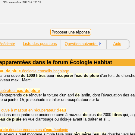
30 novembre 2010 à 12:02
Liste des questions
Aide
écédente
Question suivante
apparentées dans le forum Écologie Habitat
eau
de
pluie
écologie conseils bricolage
'ai une cuve
de
1000
litres
pour
récupérer
l'
eau
de
pluie
d'un toit. Je cherch
niveau maxi. Merci
cupérateur
eau
de
pluie
J'entreprends
de
rénover la toiture d'un abri
de
jardin, dont l'évacuation des e
o ci-jointe. Or, je souhaite installer un récupérateur sur la...
 cuve à mazout en récuperateur d'
eau
'ai dans mon jardin une ancienne cuve à mazout
de
plus
de
2000
litres
qui, a 
eau
de
pluie
en vue d'arrosage ou dois-je avant la traiter et si...
u
de
douche économies d'
eau
écologie
avez-vous quel montage simple faire pour
récupérer
l'
eau
de
douche vers les