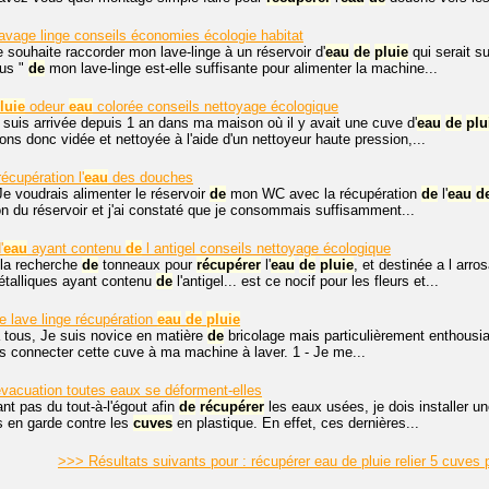
avage linge conseils économies écologie habitat
e souhaite raccorder mon lave-linge à un réservoir d'
eau
de
pluie
qui serait 
us "
de
mon lave-linge est-elle suffisante pour alimenter la machine...
luie
odeur
eau
colorée conseils nettoyage écologique
e suis arrivée depuis 1 an dans ma maison où il y avait une cuve d'
eau
de
plu
ons donc vidée et nettoyée à l'aide d'un nettoyeur haute pression,...
écupération l'
eau
des douches
Je voudrais alimenter le réservoir
de
mon WC avec la récupération
de
l'
eau
d
on du réservoir et j'ai constaté que je consommais suffisamment...
'
eau
ayant contenu
de
l antigel conseils nettoyage écologique
 la recherche
de
tonneaux pour
récupérer
l'
eau
de
pluie
, et destinée a l arr
talliques ayant contenu
de
l'antigel... est ce nocif pour les fleurs et...
 lave linge récupération
eau
de
pluie
 tous, Je suis novice en matière
de
bricolage mais particulièrement enthousias
is connecter cette cuve à ma machine à laver. 1 - Je me...
vacuation toutes eaux se déforment-elles
nt pas du tout-à-l'égout afin
de
récupérer
les eaux usées, je dois installer 
s en garde contre les
cuves
en plastique. En effet, ces dernières...
>>> Résultats suivants pour : récupérer eau de pluie relier 5 cuves 