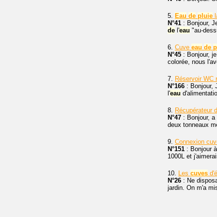
5.
Eau
de
pluie
l
N°41
: Bonjour, J
de
l'
eau
"au-dess
6.
Cuve
eau
de
p
N°45
: Bonjour, j
colorée, nous l'av
7.
Réservoir WC r
N°166
: Bonjour, 
l'
eau
d'alimentati
8.
Récupérateur d
N°47
: Bonjour, a
deux tonneaux mé
9.
Connexion cuve
N°151
: Bonjour à
1000L et j'aimera
10.
Les
cuves
d'é
N°26
: Ne disposa
jardin. On m'a mi