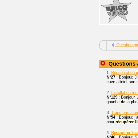
Question pr
Questions 
1.
Récupération
N°27
: Bonjour, J
cuve atteint son 
2.
Installation ré
N°129
: Bonjour, 
gauche
de
la phot
3.
Transformation
N°54
: Bonjour, j
pour
récupérer
l'
4.
Récupérer
l'
ea
N°46
: Bonjour. S