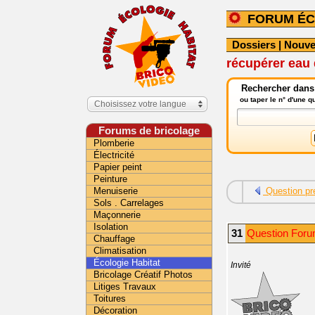
FORUM ÉC
Dossiers
|
Nouve
récupérer eau d
Rechercher dans 
ou taper le n° d'une 
Choisissez votre langue
Forums de bricolage
Plomberie
Électricité
Papier peint
Peinture
Menuiserie
Question pr
Sols . Carrelages
Maçonnerie
Isolation
31
Question Foru
Chauffage
Climatisation
Écologie Habitat
Invité
Bricolage Créatif Photos
Litiges Travaux
Toitures
Décoration