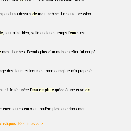
suspendu au-dessus
de
ma machine. La seule pression
ie
, tout allait bien, voilà quelques temps l'
eau
s'est
e
mes douches. Depuis plus d'un mois en effet j'ai coupé
osage des fleurs et legumes, mon garagiste m'a proposé
te ! Je récupère l'
eau
de
pluie
grâce à une cuve
de
une cuve toutes eaux en matière plastique dans mon
plastiques 1000 litres >>>