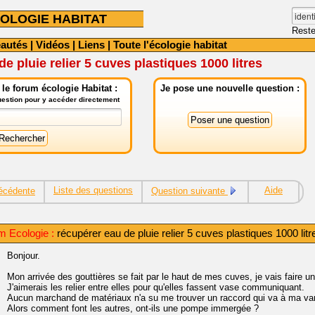
OLOGIE HABITAT
Reste
autés
|
Vidéos
|
Liens
|
Toute l'écologie habitat
e pluie relier 5 cuves plastiques 1000 litres
le forum écologie Habitat :
Je pose une nouvelle question :
question pour y accéder directement
Liste des questions
Aide
écédente
Question suivante
m Ecologie :
récupérer eau de pluie relier 5 cuves plastiques 1000 litr
Bonjour.
Mon arrivée des gouttières se fait par le haut de mes cuves, je vais faire un
J'aimerais les relier entre elles pour qu'elles fassent vase communiquant.
Aucun marchand de matériaux n'a su me trouver un raccord qui va à ma va
Alors comment font les autres, ont-ils une pompe immergée ?