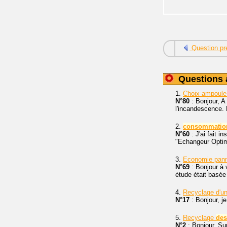
Question pr
Questions 
1.
Choix ampoul
N°80
: Bonjour, A
l'incandescence. L
2.
consommatio
N°60
: J'ai fait 
"Echangeur Optim
3.
Economie pann
N°69
: Bonjour à 
étude était basée
4.
Recyclage d'un 
N°17
: Bonjour, je
5.
Recyclage
des
N°2
: Bonjour. Sur