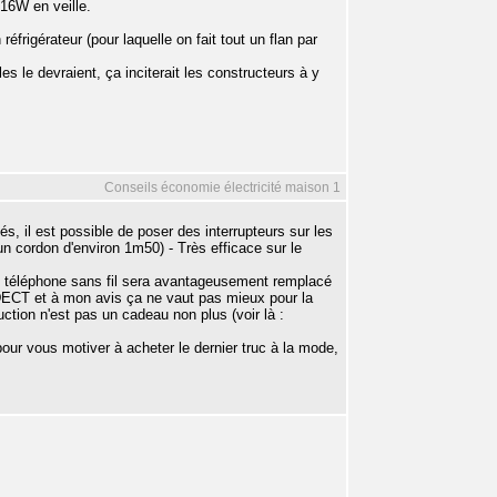
16W en veille.
frigérateur (pour laquelle on fait tout un flan par
le devraient, ça inciterait les constructeurs à y
Conseils économie électricité maison 1
s, il est possible de poser des interrupteurs sur les
'un cordon d'environ 1m50) - Très efficace sur le
Le téléphone sans fil sera avantageusement remplacé
s DECT et à mon avis ça ne vaut pas mieux pour la
uction n'est pas un cadeau non plus (voir là :
pour vous motiver à acheter le dernier truc à la mode,