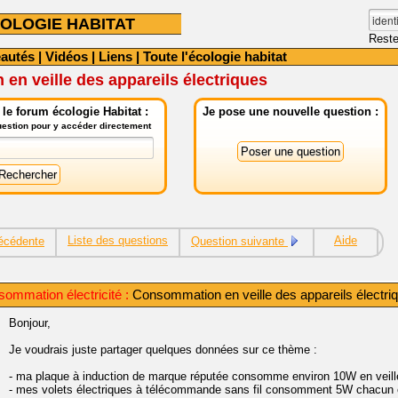
OLOGIE HABITAT
Reste
autés
|
Vidéos
|
Liens
|
Toute l'écologie habitat
n veille des appareils électriques
le forum écologie Habitat :
Je pose une nouvelle question :
question pour y accéder directement
Liste des questions
Aide
écédente
Question suivante
ommation électricité :
Consommation en veille des appareils électri
Bonjour,
Je voudrais juste partager quelques données sur ce thème :
- ma plaque à induction de marque réputée consomme environ 10W en veill
- mes volets électriques à télécommande sans fil consomment 5W chacun en