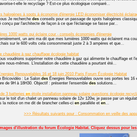
avorise-t-elle le recyclage ? Est-ce plus écologique comparé...
s halogènes à spots à économie d'énergie LED économiser électricité éclair
 tous Je recherche
des
conseils pour un passage de spots halogènes classiq
 conçu par l'architecte de façon à ce que l'éclairage se fasse par...
res 1000 watts qui éclaire cour - conseils économies d'énergie
ernièrement, un ami ma dit que mes lumières 1000 watts qui éclairent ma co
nchais sur le 600 volts cela consommerait juste 2 à 3 ampères et que...
ne chaudière à gaz chauffage écologie habitat
ous voudrions supprimer notre chaudière à gaz qui alimente le chauffage et l'e
faire nous-mêmes. L'installation de cette chaudière a pourtant été...
nergies Renouvelables 16 et 18 juin 2010 Paris Forum Écologie Habitat
n Bricovidéo : Le Salon
des
Énergies Renouvelables ouvre ses portes les 16 et 
ure de 9H à 18H30. Objectif : présenter l'ensemble
des
solutions...
de 3 batteries
en
étoile installation panneau solaire questions écologie recyc
é sur le toit d'un chalet un panneau solaire de 12v 120w, je passe par un régula
la notice on me dit de brancher celles-ci
en
parallèle et
en
...
>>> Résultats suivants pour : Consommation en veille des appa
Images d'illustration du forum Écologie Habitat. Cliquez dessus pour les