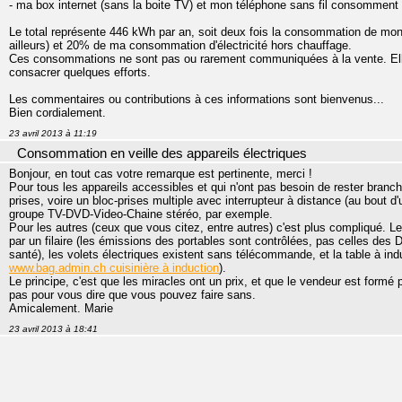
- ma box internet (sans la boite TV) et mon téléphone sans fil consomment 
Le total représente 446 kWh par an, soit deux fois la consommation de mon ré
ailleurs) et 20% de ma consommation d'électricité hors chauffage.
Ces consommations ne sont pas ou rarement communiquées à la vente. Elles 
consacrer quelques efforts.
Les commentaires ou contributions à ces informations sont bienvenus...
Bien cordialement.
23 avril 2013 à 11:19
Consommation en veille des appareils électriques
Bonjour, en tout cas votre remarque est pertinente, merci !
Pour tous les appareils accessibles et qui n'ont pas besoin de rester branché
prises, voire un bloc-prises multiple avec interrupteur à distance (au bout d
groupe TV-DVD-Video-Chaine stéréo, par exemple.
Pour les autres (ceux que vous citez, entre autres) c'est plus compliqué. 
par un filaire (les émissions des portables sont contrôlées, pas celles de
santé), les volets électriques existent sans télécommande, et la table à ind
www.bag.admin.ch cuisinière à induction
).
Le principe, c'est que les miracles ont un prix, et que le vendeur est formé 
pas pour vous dire que vous pouvez faire sans.
Amicalement. Marie
23 avril 2013 à 18:41