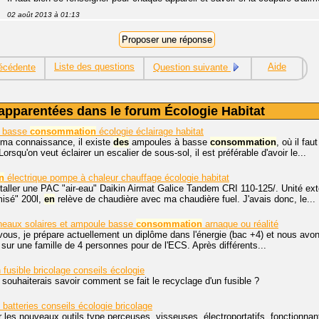
02 août 2013 à 01:13
Liste des questions
Aide
écédente
Question suivante
apparentées dans le forum Écologie Habitat
e basse
consommation
écologie éclairage habitat
 ma connaissance, il existe
des
ampoules à basse
consommation
, où il fa
orsqu'on veut éclairer un escalier de sous-sol, il est préférable d'avoir le...
n
électrique pompe à chaleur chauffage écologie habitat
installer une PAC "air-eau" Daikin Airmat Galice Tandem CRI 110-125/. Unité e
isé" 200l,
en
relève de chaudière avec ma chaudière fuel. J'avais donc, le...
eaux solaires et ampoule basse
consommation
arnaque ou réalité
vous, je prépare actuellement un diplôme dans l'énergie (bac +4) et nous av
 sur une famille de 4 personnes pour de l'ECS. Après différents...
fusible bricolage conseils écologie
 souhaiterais savoir comment se fait le recyclage d'un fusible ?
batteries conseils écologie bricolage
 les nouveaux outils type perceuses, visseuses, électroportatifs, fonctionnant 