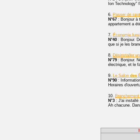
Ion Technology" f
6.
Passer de spot
N°67
: Bonjour à
appartement a été
7.
Économie lumiè
N°40
: Bonjour. D
que si je les bra
8.
Désinstaller u
N°79
: Bonjour. N
électrique, et le 
9.
Le Salon
des
É
N°90
: Informatio
Horaires d'ouvert
10.
Branchement 
N°3
: J'ai install
Ah chacune. Dans 