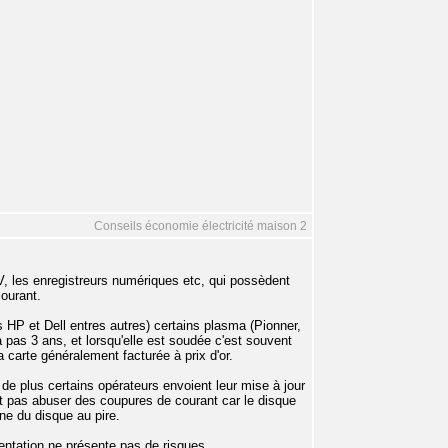
Conseils économie électricité maison 2
V, les enregistreurs numériques etc, qui possèdent
courant.
 HP et Dell entres autres) certains plasma (Pionner,
a pas 3 ans, et lorsqu'elle est soudée c'est souvent
 carte généralement facturée à prix d'or.
de plus certains opérateurs envoient leur mise à jour
ut pas abuser des coupures de courant car le disque
ne du disque au pire.
mentation ne présente pas de risques.