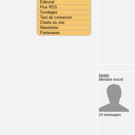
Editorial
Flux RSS
Sondages
Test de connexion
Charte du site
Newsletter
Partenaires
hiroko
Membre inscrit
24 messages