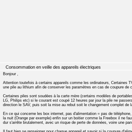
Consommation en veille des appareils électriques
Bonjour ,
Attention toutefois à certains appareils comme les ordinateurs, Certaines T
une pile au lithium afin de conserver les paramètres en cas de coupure de 
Certaines piles sont soudées à la carte mère (certains modèles de portables
LG, Philips etc) si le courant est coupé 12 heures par jour la pile ne passer
direction le SAV, puis soit la mise au rebut soit le changement complet de la
En ce qui concerne les box internet, pas d'alimentation = pas de téléphone, 
la nuit (Orange par exemple) enfin sur un boitier comme la Freebox il ne fa
dur s'arrête brutalement, avec un risque de perte de données, voire une pan
Il faut bien se renseigner pour chaque appareil et savoir si la coupure d'ali