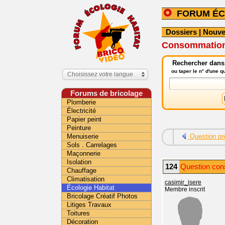
FORUM ÉC
Dossiers
|
Nouve
Consommation e
Rechercher dans 
ou taper le n° d'une 
Choisissez votre langue
Forums de bricolage
Plomberie
Électricité
Papier peint
Peinture
Menuiserie
Question pr
Sols . Carrelages
Maçonnerie
Isolation
124
Question cons
Chauffage
Climatisation
casimir_isere
Écologie Habitat
Membre inscrit
Bricolage Créatif Photos
Litiges Travaux
Toitures
Décoration