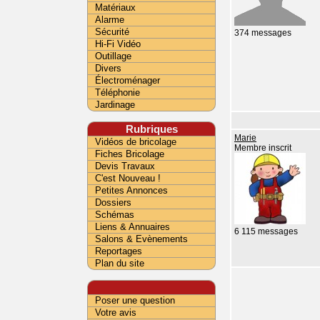
Matériaux
Alarme
Sécurité
374 messages
Hi-Fi Vidéo
Outillage
Divers
Électroménager
Téléphonie
Jardinage
Rubriques
Marie
Vidéos de bricolage
Membre inscrit
Fiches Bricolage
Devis Travaux
C'est Nouveau !
Petites Annonces
Dossiers
Schémas
Liens & Annuaires
6 115 messages
Salons & Evènements
Reportages
Plan du site
Poser une question
Votre avis