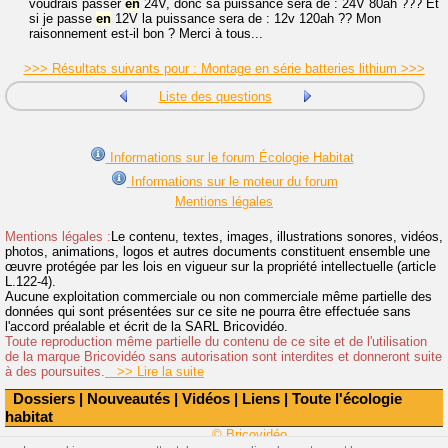
voudrais passer
en
24V, donc sa puissance sera de : 24V 80ah ??? Et
si je passe
en
12V la puissance sera de : 12v 120ah ?? Mon
raisonnement est-il bon ? Merci à tous...
>>> Résultats suivants pour : Montage en série batteries lithium >>>
Liste des questions
Informations sur le forum Écologie Habitat
Informations sur le moteur du forum
Mentions légales
Mentions légales :
Le contenu, textes, images, illustrations sonores, vidéos,
photos, animations, logos et autres documents constituent ensemble une
œuvre protégée par les lois en vigueur sur la propriété intellectuelle (article
L.122-4).
Aucune exploitation commerciale ou non commerciale même partielle des
données qui sont présentées sur ce site ne pourra être effectuée sans
l'accord préalable et écrit de la SARL Bricovidéo.
Toute reproduction même partielle du contenu de ce site et de l'utilisation
de la marque Bricovidéo sans autorisation sont interdites et donneront suite
à des poursuites.
>> Lire la suite
Dossiers
|
Nouveautés
|
Vidéos
|
Liens
|
Toute l'écologie
habitat
© Bricovidéo