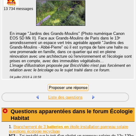
13 734 messages
En image "Jardins des Grands-Moulins" (Photo numérique Canon
EOS 5D Mk II). Face aux Grands-Moulins de Paris dans le 13ᵉ
arrondissement un espace vert très agréable appelé "Jardins des
Grands-Moulins - Abbé-Pierre" où il est sympa de faire une halte ou
une promenade en famille, dans ce quartier qui est en pleine
rénovation avec une architecture où l'environnement et l'écologie sont
prises en compte, avec des immeubles végétalisés...
L'image d'illustration proposée par BricoVidéo n'est pas forcément en
relation avec le bricolage ou le sujet traité dans ce forum.
04 juillet 2016 à 18:58
Liste des questions
Questions apparentées dans le forum Écologie
Habitat
1.
Branchement de 3
batteries
en
étoile installation panneau solaire
questions écologie recyclage
N°3
: J'ai installé sur le toit d'un chalet un panneau solaire de 12v 120w,