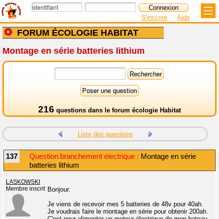
S'inscrire
Aide
FORUM ÉCOLOGIE HABITAT
Montage en série batteries lithium
216
questions dans le
forum écologie Habitat
Liste des questions
137
Question branchement électrique :
Montage en série
batteries lithium
LASKOWSKI
Membre inscrit
Bonjour.
Je viens de recevoir mes 5 batteries de 48v pour 40ah.
Je voudrais faire le montage en série pour obtenir 200ah.
C'est pour alimenter un moteur électrique de mon bateau