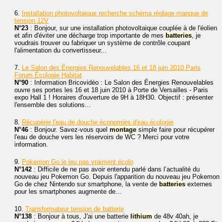
6.
Installation photovoltaique recherche schéma réglage manque de
tension 12V
N°23
: Bonjour, sur une installation photovoltaique couplée à de l'éolien
et afin d'éviter une décharge trop importante de mes
batteries
, je
voudrais trouver ou fabriquer un système de contrôle coupant
l'alimentation du convertisseur...
7.
Le Salon des Énergies Renouvelables 16 et 18 juin 2010 Paris
Forum Écologie Habitat
N°90
: Information Bricovidéo : Le Salon des Énergies Renouvelables
ouvre ses portes les 16 et 18 juin 2010 à Porte de Versailles - Paris
expo Hall 1 ! Horaires d'ouverture de 9H à 18H30. Objectif : présenter
l'ensemble des solutions...
8.
Récupérer l'eau de douche économies d'eau écologie
N°46
: Bonjour. Savez-vous quel
montage
simple faire pour récupérer
l'eau de douche vers les réservoirs de WC ? Merci pour votre
information.
9.
Pokemon Go le jeu pas vraiment écolo
N°142
: Difficile de ne pas avoir entendu parlé dans l’actualité du
nouveau jeu Pokemon Go. Depuis l'apparition du nouveau jeu Pokemon
Go de chez Nintendo sur smartphone, la vente de
batteries
externes
pour les smartphones augmente de...
10.
Transformateur tension de batterie
N°138
: Bonjour à tous, J'ai une batterie
lithium
de 48v 40ah, je