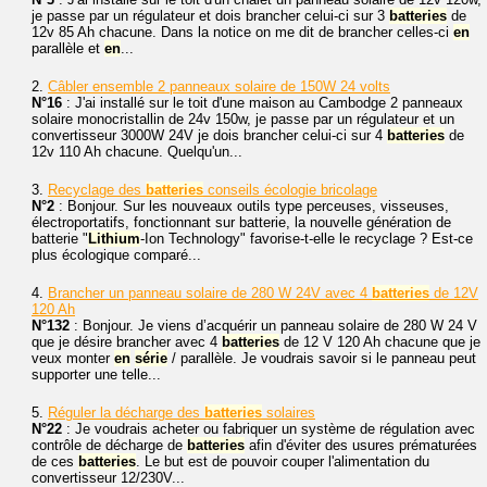
je passe par un régulateur et dois brancher celui-ci sur 3
batteries
de
12v 85 Ah chacune. Dans la notice on me dit de brancher celles-ci
en
parallèle et
en
...
2.
Câbler ensemble 2 panneaux solaire de 150W 24 volts
N°16
: J'ai installé sur le toit d'une maison au Cambodge 2 panneaux
solaire monocristallin de 24v 150w, je passe par un régulateur et un
convertisseur 3000W 24V je dois brancher celui-ci sur 4
batteries
de
12v 110 Ah chacune. Quelqu'un...
3.
Recyclage des
batteries
conseils écologie bricolage
N°2
: Bonjour. Sur les nouveaux outils type perceuses, visseuses,
électroportatifs, fonctionnant sur batterie, la nouvelle génération de
batterie "
Lithium
-Ion Technology" favorise-t-elle le recyclage ? Est-ce
plus écologique comparé...
4.
Brancher un panneau solaire de 280 W 24V avec 4
batteries
de 12V
120 Ah
N°132
: Bonjour. Je viens d’acquérir un panneau solaire de 280 W 24 V
que je désire brancher avec 4
batteries
de 12 V 120 Ah chacune que je
veux monter
en
série
/ parallèle. Je voudrais savoir si le panneau peut
supporter une telle...
5.
Réguler la décharge des
batteries
solaires
N°22
: Je voudrais acheter ou fabriquer un système de régulation avec
contrôle de décharge de
batteries
afin d'éviter des usures prématurées
de ces
batteries
. Le but est de pouvoir couper l'alimentation du
convertisseur 12/230V...