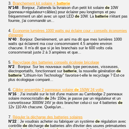
3.
Branchement kit solaire +
batterie
N°148
: Bonjour, J'attends la livraison d'un petit kit solaire
de
10W
(panneau+régulateur+câbles) pour éclairer peu longtemps et peu
fréquemment un abri avec un spot LED
de
10W. La
batterie
n'étant pas
fournie, j'ai commandé un...
4.
Économie lumières 1000 watts qui éclaire cour - conseils économies
d'énergie
N°40
: Bonjour. Dernièrement, un ami ma dit que mes lumières 1000
watts qui éclairent ma cour consommaient 4.5 ampère environ
chacune. Il m'a dit que si je les branchais sur le 600 volts cela
consommerait juste 2 à 3 ampères et que...
5.
Recyclage des batteries conseils écologie bricolage
N°2
: Bonjour. Sur les nouveaux outils type perceuses, visseuses,
électroportatifs, fonctionnant sur
batterie
, la nouvelle génération
de
batterie
"Lithium-Ion Technology" favorise-t-elle le recyclage ? Est-ce
plus écologique comparé...
6.
Câbler ensemble 2 panneaux solaire
de
150W 24 volts
N°16
: J'ai installé sur le toit d'une maison au Cambodge 2 panneaux
solaire monocristallin
de
24v 150w, je passe par un régulateur et un
convertisseur 3000W 24V je dois brancher celui-ci sur 4 batteries
de
12v 110 Ah chacune. Quelqu'un...
7.
Réguler la décharge des batteries solaires
N°22
: Je voudrais acheter ou fabriquer un système
de
régulation avec
contrôle
de
décharge
de
batteries afin d'éviter des usures prématurées