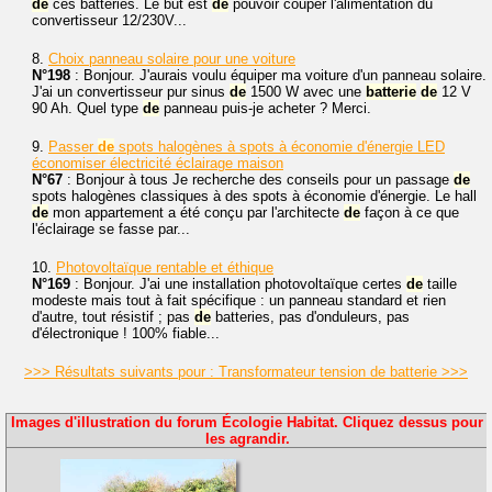
de
ces batteries. Le but est
de
pouvoir couper l'alimentation du
convertisseur 12/230V...
8.
Choix panneau solaire pour une voiture
N°198
: Bonjour. J'aurais voulu équiper ma voiture d'un panneau solaire.
J'ai un convertisseur pur sinus
de
1500 W avec une
batterie
de
12 V
90 Ah. Quel type
de
panneau puis-je acheter ? Merci.
9.
Passer
de
spots halogènes à spots à économie d'énergie LED
économiser électricité éclairage maison
N°67
: Bonjour à tous Je recherche des conseils pour un passage
de
spots halogènes classiques à des spots à économie d'énergie. Le hall
de
mon appartement a été conçu par l'architecte
de
façon à ce que
l'éclairage se fasse par...
10.
Photovoltaïque rentable et éthique
N°169
: Bonjour. J'ai une installation photovoltaïque certes
de
taille
modeste mais tout à fait spécifique : un panneau standard et rien
d'autre, tout résistif ; pas
de
batteries, pas d'onduleurs, pas
d'électronique ! 100% fiable...
>>> Résultats suivants pour : Transformateur tension de batterie >>>
Images d'illustration du forum Écologie Habitat. Cliquez dessus pour
les agrandir.