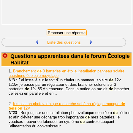
Liste des questions
Questions apparentées dans le forum Écologie
Habitat
1.
Branchement
de
3 batteries en étoile installation panneau solaire
questions écologie recyclage
N°3
: J'ai installé sur le toit d'un chalet un panneau solaire
de
12v
120w, je passe par un régulateur et dois brancher celui-ci sur 3
batteries
de
12v 85 Ah chacune. Dans la notice on me dit
de
brancher
celles-ci en parallèle et en...
2.
Installation photovoltaique recherche schéma réglage manque
de
tension
12V
N°23
: Bonjour, sur une installation photovoltaique couplée à
de
l'éolien
et afin d'éviter une décharge trop importante
de
mes batteries, je
voudrais trouver ou fabriquer un système
de
contrôle coupant
l'alimentation du convertisseur...