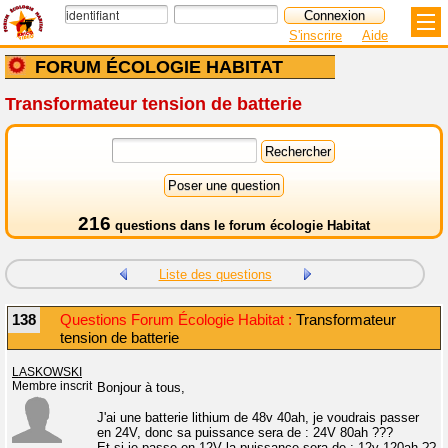
S'inscrire
Aide
FORUM ÉCOLOGIE HABITAT
Transformateur tension de batterie
216
questions dans le
forum écologie Habitat
Liste des questions
138
Questions Forum Écologie Habitat :
Transformateur
tension de batterie
LASKOWSKI
Membre inscrit
Bonjour à tous,
J'ai une batterie lithium de 48v 40ah, je voudrais passer
en 24V, donc sa puissance sera de : 24V 80ah ???
Et si je passe en 12V la puissance sera de : 12v 120ah ??