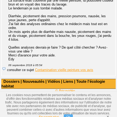
La surface était couverte par une vieille peinture, la poussière couleur
brun et on voyait des traces du lavage.
Le lendemain je suis tombé malade.
Diarrhée, picotement des mains, pression poumons, nausée, les
yeux jaunes, perte d'appétit.
J'ai fait des analyses ordinaires chez le médecin mais tout est en
ordre.
Un mois après plus de diarrhée mais nausée, picotement des mains
et du visage, picotement dans la bouche, les yeux rouges, j'ai perdu
4 kilos.
Quelles analyses devrais-je faire ? De quel côté chercher ? Avez-
vous une idée ?
Merci d'avance pour votre aide.
Edy
06 septembre 2018 à 05:54
consulter ce sujet
Contamination vieille peinture vos avis
Dossiers
|
Nouveautés
|
Vidéos
|
Liens
|
Toute l'écologie
habitat
© Bricovidéo
Les cookies nous permettent de personnaliser le contenu et les annonces,
d'offrir des fonctionnalités relatives aux médias sociaux et d'analyser notre
trafic. Nous partageons également des informations sur l'utilisation de notre
site avec nos partenaires de médias sociaux, de publicité et d'analyse, qui
peuvent combiner celles-ci avec d'autres informations que vous leur avez
fournies ou qu'ils ont collectées lors de votre utilisation de leurs services.
×