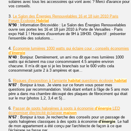
solaires avec tous les accessoires qui vont avec ? Merci d'avance pour
vos conseils.
3.
Le Salon des Énergies Renouvelables 16 et 18 juin 2010 Paris
Forum Écologie
Habitat
N°90
: Information Bricovidéo : Le Salon des Énergies Renouvelables
ouvre ses portes les 16 et 18 juin 2010 à Porte de Versailles - Paris
expo Hall 1 ! Horaires d'ouverture de 9H à 18H30. Objectif : présenter
l'ensemble des solutions...
4.
Économie lumières 1000 watts qui éclaire cour - conseils économies
d'énergie
N°40
: Bonjour. Dernièrement, un ami ma dit que mes lumières 1000
watts qui éclairent ma cour consommaient 4.5 ampère environ
chacune. Il m'a dit que si je les branchais sur le 600 volts cela
consommerait juste 2 à 3 ampères et que...
5.
Risques d'exposition à l'amiante
habitat
questions écologie
habitat
N°87
: Bonjour à tous. Je viens sur ce forum vous poser mes
questions par recommandation. Voilà étant enfant à l'âge de 5 ans mon
père a dans ma chambre découpé des plaques de fibrociment qui était
sur le mur (photos 1,2, 3,4 et 5)...
6.
Passer de spots halogènes à spots à économie
d'énergie
LED
économiser électricité éclairage
maison
N°67
: Bonjour à tous Je recherche des conseils pour un passage de
spots halogènes classiques à des spots à économie
d'énergie
. Le hall
de mon appartement a été conçu par l'architecte de façon à ce que
l'éclairage se fasse par...