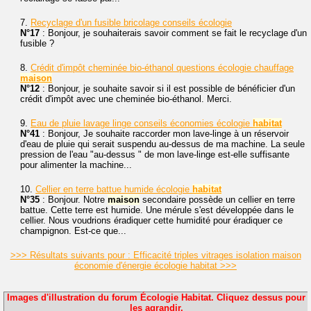
7.
Recyclage d'un fusible bricolage conseils écologie
N°17
: Bonjour, je souhaiterais savoir comment se fait le recyclage d'un
fusible ?
8.
Crédit d'impôt cheminée bio-éthanol questions écologie chauffage
maison
N°12
: Bonjour, je souhaite savoir si il est possible de bénéficier d'un
crédit d'impôt avec une cheminée bio-éthanol. Merci.
9.
Eau de pluie lavage linge conseils économies écologie
habitat
N°41
: Bonjour, Je souhaite raccorder mon lave-linge à un réservoir
d'eau de pluie qui serait suspendu au-dessus de ma machine. La seule
pression de l'eau "au-dessus " de mon lave-linge est-elle suffisante
pour alimenter la machine...
10.
Cellier en terre battue humide écologie
habitat
N°35
: Bonjour. Notre
maison
secondaire possède un cellier en terre
battue. Cette terre est humide. Une mérule s'est développée dans le
cellier. Nous voudrions éradiquer cette humidité pour éradiquer ce
champignon. Est-ce que...
>>> Résultats suivants pour : Efficacité triples vitrages isolation maison
économie d'énergie écologie habitat >>>
Images d'illustration du forum Écologie Habitat. Cliquez dessus pour
les agrandir.