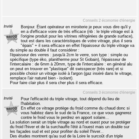
Conseils 2 économie d'énergie
Invité
Bonjour. Étant opérateur en miroiterie je peux vous dire qu'il y
en a d'efficace voire de très efficace (nb : le triple vitrage est à
l'origine produit pour les vitrines réfrigérées de grande surface),
tout est dans les caractéristiques de votre vitrage, plus il sera
"épais" + il sera efficace en effet l'épaisseur du triple vitrage va
du simple au double il faut considérer :
l'épaisseur des verres : jusqu'à 2cm le verre, son type : simple ou
spécifique (type éko, planitherme pour St Gobain), l'épaisseur de
l'intercalaire : de 6mm à 20mm, type de l'intercalaire : en général alu
on peut en trouver en "plastique" dit swisspecer (très rare) et si
possible choisir un vitrage isolé à l'argon (gaz inséré dans le vitrage,
remplace l'air naturel bien - isolant).
Pour faire clair plus il sera cher plus il sera efficace.
Conseils 3 économie d'énergie
Invité
Pour l'efficacité du triple vitrage, tout dépend du lieu de
l'habitation.
En effet ce vitrage protège du froid comme du chaud donc si
vous habitez dans le sud de la France, ce que vous gagnerez
contre le froid vous le perdrez en apport solaire...
La solution serait un triple vitrage au nord et ouest pour se protéger
du froid l'hiver et de la surchauffe l'été à l'ouest mais un double sur
les façades sud et est pour profiter du soleil l'hiver...
Des études montrent qu'au sud de la Loire le surcoût d'un triple