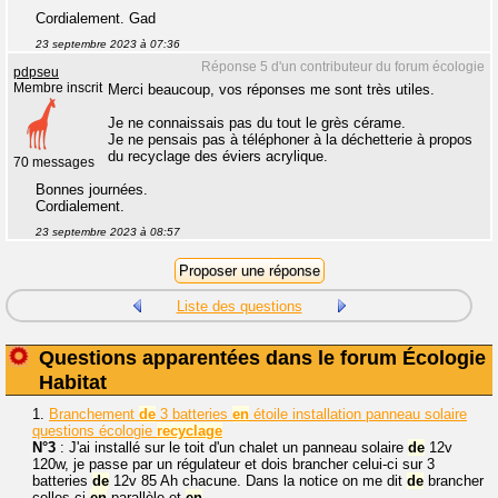
Cordialement. Gad
23 septembre 2023 à 07:36
Réponse 5 d'un contributeur du forum écologie
pdpseu
Membre inscrit
Merci beaucoup, vos réponses me sont très utiles.
Je ne connaissais pas du tout le grès cérame.
Je ne pensais pas à téléphoner à la déchetterie à propos
du recyclage des éviers acrylique.
70 messages
Bonnes journées.
Cordialement.
23 septembre 2023 à 08:57
Liste des questions
Questions apparentées dans le forum Écologie
Habitat
1.
Branchement
de
3 batteries
en
étoile installation panneau solaire
questions écologie
recyclage
N°3
: J'ai installé sur le toit d'un chalet un panneau solaire
de
12v
120w, je passe par un régulateur et dois brancher celui-ci sur 3
batteries
de
12v 85 Ah chacune. Dans la notice on me dit
de
brancher
celles-ci
en
parallèle et
en
...