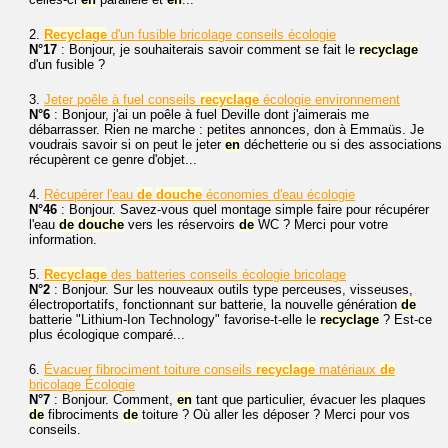
2.
Recyclage
d'un fusible bricolage conseils écologie
N°17
: Bonjour, je souhaiterais savoir comment se fait le
recyclage
d'un fusible ?
3.
Jeter poêle à fuel conseils
recyclage
écologie environnement
N°6
: Bonjour, j'ai un poêle à fuel Deville dont j'aimerais me
débarrasser. Rien ne marche : petites annonces, don à Emmaüs. Je
voudrais savoir si on peut le jeter
en
déchetterie ou si des associations
récupèrent ce genre d'objet...
4.
Récupérer l'eau
de
douche
économies d'eau écologie
N°46
: Bonjour. Savez-vous quel montage simple faire pour récupérer
l'eau
de
douche
vers les réservoirs
de
WC ? Merci pour votre
information.
5.
Recyclage
des batteries conseils écologie bricolage
N°2
: Bonjour. Sur les nouveaux outils type perceuses, visseuses,
électroportatifs, fonctionnant sur batterie, la nouvelle génération
de
batterie "Lithium-Ion Technology" favorise-t-elle le
recyclage
? Est-ce
plus écologique comparé...
6.
Évacuer fibrociment toiture conseils
recyclage
matériaux
de
bricolage Écologie
N°7
: Bonjour. Comment,
en
tant que particulier, évacuer les plaques
de
fibrociments
de
toiture ? Où aller les déposer ? Merci pour vos
conseils.