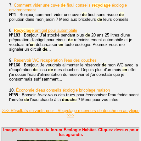
7.
Comment vider une cuve
de
fioul conseils
recyclage
écologie
environnement
N°4
: Bonjour, comment vider une cuve
de
fioul sans risque
de
pollution dans mon jardin ? Merci aux bricoleurs
de
leurs conseils.
8.
Recyclage
antigel pour automobile
N°183
: Bonjour. J'ai stocké pendant plus
de
20 ans 25 litres d'une
préparation d'antigel pour circuit
de
refroidissement automobile et je
voudrais m'
en
débarrasser
en
toute écologie. Pourriez-vous me
signaler un circuit
de
...
9.
Réservoir WC récupération l'eau des douches
N°166
: Bonjour, Je voudrais alimenter le réservoir
de
mon WC avec la
récupération
de
l'eau
de
mes douches. Depuis plus d'un mois
en
effet
j'ai coupé l'eau d'alimentation du réservoir et j'ai constaté que je
consommais suffisamment...
10.
Économie d'eau conseils écologie bricolage maison
N°55
: Bonsoir. Avez-vous des trucs pour économiser l'eau froide avant
l'arrivée
de
l'eau chaude à la
douche
? Merci pour vos infos.
>>> Résultats suivants pour : Recyclage receveurs de douche en acrylique
>>>
Images d'illustration du forum Écologie Habitat. Cliquez dessus pour
les agrandir.