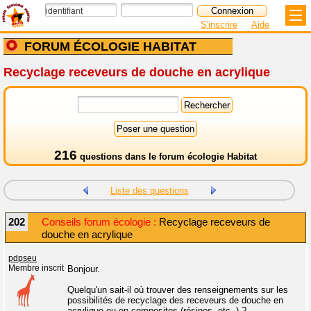
S'inscrire
Aide
FORUM ÉCOLOGIE HABITAT
Recyclage receveurs de douche en acrylique
216
questions dans le
forum écologie Habitat
Liste des questions
202
Conseils forum écologie :
Recyclage receveurs de
douche en acrylique
pdpseu
Membre inscrit
Bonjour.
Quelqu'un sait-il où trouver des renseignements sur les
possibilités de recyclage des receveurs de douche en
acrylique ou en composites (résines, etc..) ?