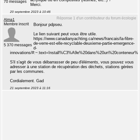
70 messages
Merci.
20 septembre 2023 à 10:46
Réponse 1 d'un contributeur du forum écologie
Alma1
Membre inscrit
Bonjour pdpseu.
Le lien suivant peut vous être utile.
https://www.canadianyachting.ca/news/francais/la-fibre-
de-verre-est-elle-recyclable-deuxieme-partie-emergence-
5 370 messages
d-
innovations/#:~:text=Install%C3%A9e%20dans%20un%20conteneur%
S'il s'agit de vous débarrasser de peu d'éléments, vous pouvez vous
adresser à une station de récupération des déchets, stations gérées
par les communes.
Cordialement. Gad
21 septembre 2023 à 11:16