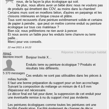
nous, de la façon la plus écologique qui soit.
De plus, nous allons avoir un bébé donc nous ne voulons pas
de produits qui émettent des COV, au moins dans la chambre!
Certains murs sont en moellons béton, d'autres en parpaings et les
cloisons intérieures en brique creuse et plâtre.
Tous sont recouverts d'une peinture extrêmement solide et certains
de papier à peindre.. que peut on mettre comme enduit ou peinture
écologique sur tous ces matériaux ?
Bien sûr, nous préférerions ne rien avoir à poncer.
Et nous avons un faible pour les enduits terre chanvre ou terre
paille...
Merci pour vos conseils.
22 mai 2021 à 16:22
Réponse 1 forum écologie habitat
Alma1
Membre inscrit
Bonjour Invité X...
Enduits terre ou peinture écologique ? Produits et
résultats très différents.
5 370 messages
Ces enduits ne sont pas utilisables dans les pièces à
milieu humide.
Il faut une bonne préparation du support pour un bon accrochage.
Suivant la composition du mélange un minium de 4 à 8 mm
d'épaisseur est nécessaire.
Le décor final est fait pour durer, la suppression de cet enduit pour
une éventuelle remise à nu du support n'est pas évidente.
Les peintures écologiques comme toutes les peintures ont une
facilité d'application .Facilité également de changer de décor.