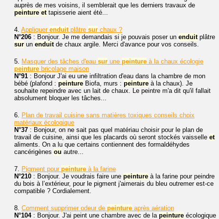
auprès de mes voisins, il semblerait que les derniers travaux de
peinture
et
tapisserie aient été...
4.
Appliquer
enduit
plâtre
sur
chaux ?
N°206
: Bonjour. Je me demandais si je pouvais poser un
enduit
plâtre
sur
un
enduit
de chaux argile. Merci d'avance pour vos conseils.
5.
Masquer des tâches d'eau
sur
une
peinture
à la chaux écologie
peinture
bricolage maison
N°91
: Bonjour J'ai eu une infiltration d'eau dans la chambre de mon
bébé (plafond :
peinture
Biofa, murs :
peinture
à la chaux). Je
souhaite repeindre avec un lait de chaux. Le peintre m'a dit qu'il fallait
absolument bloquer les tâches...
6.
Plan de travail cuisine sans matières toxiques conseils choix
matériaux écologique
N°37
: Bonjour, on ne sait pas quel matériau choisir pour le plan de
travail de cuisine, ainsi que les placards où seront stockés vaisselle
et
aliments. On a lu que certains contiennent des formaldéhydes
cancérigènes
ou
autre...
7.
Pigment pour
peinture
à la farine
N°210
: Bonjour. Je voudrais faire une
peinture
à la farine pour peindre
du bois à l’extérieur, pour le pigment j'aimerais du bleu outremer est-ce
compatible ? Cordialement.
8.
Comment supprimer odeur de
peinture
après aération
N°104
: Bonjour. J'ai peint une chambre avec de la
peinture
écologique