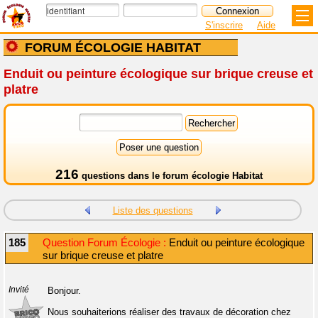
S'inscrire
Aide
FORUM ÉCOLOGIE HABITAT
Enduit ou peinture écologique sur brique creuse et
platre
216
questions dans le
forum écologie Habitat
Liste des questions
185
Question Forum Écologie :
Enduit ou peinture écologique
sur brique creuse et platre
Invité
Bonjour.
Nous souhaiterions réaliser des travaux de décoration chez