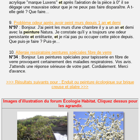
acrylique "marque Luxens"
et
après l'aération de la pièce à 0° il se
dégage une mauvaise odeur que je ne peux pas faire disparaître. A t-
elle gelé ? Que faire...
9.
Problème odeur après avoir peint murs depuis 1 an
et
demi
N°97
: Bonjour. J'ai peint les murs d'une chambre il y a un an
et
demi
avec la
peinture
Natura. Je constate qu'il y a toujours une odeur
persistante
et
entêtante,
et
je n'ai pas pu occuper cette pièce depuis.
Que puis-je faire ? Puis-je...
10.
Allergie respiratoire peintures spéciales fibre de verre
N°34
: Bonjour. Les peintures spéciales pour tapisserie en fibre de
verre provoquent certainement des maladies respiratoires. Vos avis.
J'attends une réponse sérieuse de votre part. Cordialement. Merci
d'avance.
>>> Résultats suivants pour : Enduit ou peinture écologique sur brique
creuse et platre >>>
Images d'illustration du forum Écologie Habitat. Cliquez dessus pour
les agrandir.