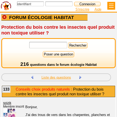
S'inscrire
Aide
FORUM ÉCOLOGIE HABITAT
Protection du bois contre les insectes quel produit
non toxique utiliser ?
216
questions dans le
forum écologie Habitat
Liste des questions
133
Conseils choix produits naturels :
Protection du bois
contre les insectes quel produit non toxique utiliser ?
soizik
Membre inscrit
Bonjour,
J'ai des trous de vers dans les charpentes, planchers et