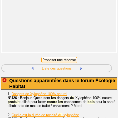
Liste des questions
Questions apparentées dans le forum Écologie
Habitat
1.
Dangers de Xylophène 100% naturel
N°126
: Bonjour. Quels sont
les
dangers
du
Xylophène 100% naturel
produit
utilisé pour lutter
contre
les
capricornes de
bois
pour la santé
d’habitants de maison traité / enivrement ? Merci.
2.
Quelle est la durée de toxicité
du
xylophène