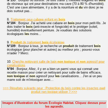
N°193
: Bonjour ou bonsoir. Je dois traiter 2 meubles étagères en
bois
de résineux qui ont pour destinations ma cave (70 à 80 % d'humidité).
C'est une cave alimentaire, il y a de la nourriture et
du
vin donc je ne
dois surtout pas...
8.
Traitement pour cabane enfant en
bois
N°184
: Bonjour. J'ai acheté une cabane en
bois
pour mon petit-fils. Je
dois traiter le
bois
(anti-insecte et fongicide) et le protéger (soleil,
humidité) éventuellement peinture. Je voudrais des solutions
écologiques
les
moins...
9.
Produit
de traitement
bois
écologique
N°109
: Bonjour à tous, je recherche un
produit
de traitement
bois
écologique (pour plancher et autres) au meilleur prix ; pouvez-vous
m'aider ? Merci.
10.
Cherche nettoyant salle de bain
non
toxique
et
non
agressif pour
canalisations
N°84
: Bonjour, Allez, il y en a bien un parmi vous qui connait une
recette maison pour créer un nettoyant pour salle de bains efficace,
non
toxique
et
non
agressif pour
les
canalisations... J'en ai un peu
marre soit de m'intoxiquer avec...
>>> Résultats suivants pour : Protection du bois contre les insectes quel
produit non toxique utiliser ? >>>
Images d'illustration du forum Écologie Habitat. Cliquez dessus pour
les agrandir.