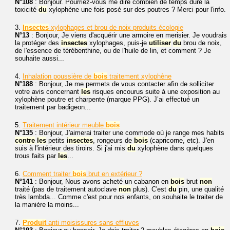
N°108
: Bonjour. Pourriez-vous me dire combien de temps dure la
toxicité
du
xylophène une fois posé sur des poutres ? Merci pour l'info.
3.
Insectes
xylophages et brou de noix produits écologie
N°13
: Bonjour, Je viens d'acquérir une armoire en merisier. Je voudrais
la protéger des
insectes
xylophages, puis-je
utiliser
du
brou de noix,
de l'essence de térébenthine, ou de l'huile de lin, et comment ? Je
souhaite aussi...
4.
Inhalation poussière de
bois
traitement xylophène
N°188
: Bonjour, Je me permets de vous contacter afin de solliciter
votre avis concernant
les
risques encourus suite à une exposition au
xylophène poutre et charpente (marque PPG). J’ai effectué un
traitement par badigeon...
5.
Traitement intérieur meuble
bois
N°135
: Bonjour, J'aimerai traiter une commode où je range mes habits
contre
les
petits
insectes
, rongeurs de
bois
(capricorne, etc). J'en
suis à l'intérieur des tiroirs. Si j'ai mis
du
xylophène dans quelques
trous faits par
les
...
6.
Comment traiter
bois
brut en extérieur ?
N°141
: Bonjour, Nous avons acheté un cabanon en
bois
brut
non
traité (pas de traitement autoclave
non
plus). C'est
du
pin, une qualité
très lambda... Comme c'est pour nos enfants, on souhaite le traiter de
la manière la moins...
7.
Produit
anti moisissures sans effluves