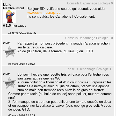
Conseils Dépannage Écologie 9
Marie
Membre inscrit
Bonjour SD, voilà une source qui pourrait vous aider :
www.ccmm-csn.qc.ca
Ils sont caïds, les Canadiens ! Cordialement.
6 115 messages
15 février 2010 à 21:31
Conseils Dépannage Écologie 10
Invité
Par rapport à mon post précédent, la soude n'a aucune action
sur le tartre ou calcaire.
Acide (du citron, de la tomate, du kiwi...) oui. GTD.
05 mars 2010 à 21:12
Conseils Dépannage Écologie 11
Invité
Bonsoir, il existe une recette très efficace pour l'entretien des
sanitaires autres que les WC.
Aucune pollution à l'horizon et d'un coût ridicule : Vaporisez les
surfaces à nettoyer avec du jus de citron, prenez une éponge
humide mais non trempée recouvrez la de gros sel frottez.
Comme par miracle (ou huile de coude) sans polluer, tout est comme
neuf.
Si l'on manque de citron, on peut utiliser une tomate coupée en deux
et en badigeonner la surface à raviver (puis éponge gros sel). A vous
de jouer, GTD.
05 mars 2010 à 21:09