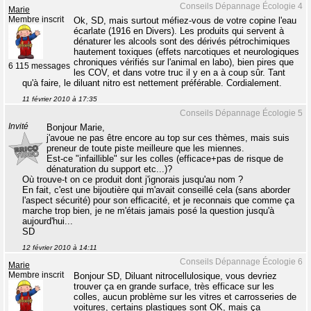
Conseils Dépannage Écologie 4
Marie
Membre inscrit
Ok, SD, mais surtout méfiez-vous de votre copine l'eau
écarlate (1916 en Divers). Les produits qui servent à
dénaturer les alcools sont des dérivés pétrochimiques
hautement toxiques (effets narcotiques et neurologiques
chroniques vérifiés sur l'animal en labo), bien pires que
6 115 messages
les COV, et dans votre truc il y en a à coup sûr. Tant
qu'à faire, le diluant nitro est nettement préférable. Cordialement.
11 février 2010 à 17:35
Conseils Dépannage Écologie 5
Invité
Bonjour Marie,
j'avoue ne pas être encore au top sur ces thèmes, mais suis
preneur de toute piste meilleure que les miennes.
Est-ce "infaillible" sur les colles (efficace+pas de risque de
dénaturation du support etc...)?
Où trouve-t on ce produit dont j'ignorais jusqu'au nom ?
En fait, c'est une bijoutière qui m'avait conseillé cela (sans aborder
l'aspect sécurité) pour son efficacité, et je reconnais que comme ça
marche trop bien, je ne m'étais jamais posé la question jusqu'à
aujourd'hui...
SD
12 février 2010 à 14:11
Conseils Dépannage Écologie 6
Marie
Membre inscrit
Bonjour SD, Diluant nitrocellulosique, vous devriez
trouver ça en grande surface, très efficace sur les
colles, aucun problème sur les vitres et carrosseries de
voitures, certains plastiques sont OK, mais ça