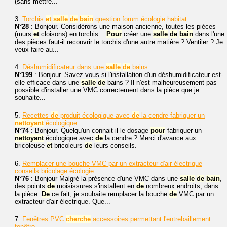
(sans mettre...
3.
Torchis
et
salle
de
bain
question forum écologie habitat
N°28
: Bonjour. Considérons une maison ancienne, toutes les pièces
(murs
et
cloisons) en torchis...
Pour
créer une
salle
de
bain
dans l'une
des pièces faut-il recouvrir le torchis d'une autre matière ? Ventiler ? Je
veux faire au...
4.
Déshumidificateur dans une
salle
de
bains
N°199
: Bonjour. Savez-vous si l'installation d'un déshumidificateur est-
elle efficace dans une
salle
de
bains ? Il n'est malheureusement pas
possible d'installer une VMC correctement dans la pièce que je
souhaite...
5.
Recettes
de
produit écologique avec
de
la cendre fabriquer un
nettoyant
écologique
N°74
: Bonjour. Quelqu'un connait-il le dosage
pour
fabriquer un
nettoyant
écologique avec
de
la cendre ? Merci d'avance aux
bricoleuse
et
bricoleurs
de
leurs conseils.
6.
Remplacer une bouche VMC par un extracteur d'air électrique
conseils bricolage écologie
N°76
: Bonjour Malgré la présence d'une VMC dans une
salle
de
bain
,
des points
de
moisissures s'installent en
de
nombreux endroits, dans
la pièce.
De
ce fait, je souhaite remplacer la bouche
de
VMC par un
extracteur d'air électrique. Que...
7.
Fenêtres PVC
cherche
accessoires permettant l'entrebaillement
fenêtre