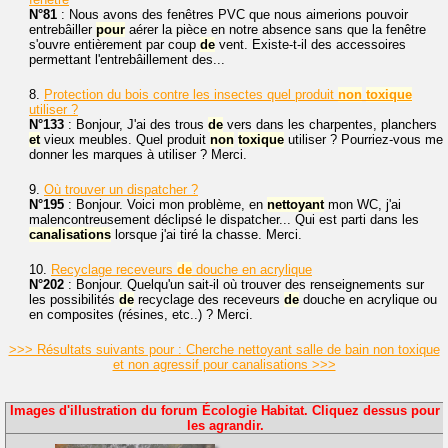
N°81
: Nous avons des fenêtres PVC que nous aimerions pouvoir
entrebâiller
pour
aérer la pièce en notre absence sans que la fenêtre
s'ouvre entièrement par coup
de
vent. Existe-t-il des accessoires
permettant l'entrebâillement des...
8.
Protection du bois contre les insectes quel produit
non
toxique
utiliser ?
N°133
: Bonjour, J'ai des trous
de
vers dans les charpentes, planchers
et
vieux meubles. Quel produit
non
toxique
utiliser ? Pourriez-vous me
donner les marques à utiliser ? Merci.
9.
Où trouver un dispatcher ?
N°195
: Bonjour. Voici mon problème, en
nettoyant
mon WC, j'ai
malencontreusement déclipsé le dispatcher... Qui est parti dans les
canalisations
lorsque j'ai tiré la chasse. Merci.
10.
Recyclage receveurs
de
douche en acrylique
N°202
: Bonjour. Quelqu'un sait-il où trouver des renseignements sur
les possibilités
de
recyclage des receveurs
de
douche en acrylique ou
en composites (résines, etc..) ? Merci.
>>> Résultats suivants pour : Cherche nettoyant salle de bain non toxique
et non agressif pour canalisations >>>
Images d'illustration du forum Écologie Habitat. Cliquez dessus pour
les agrandir.