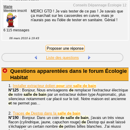
Conseils Dépannage Écologie 12
Marie
Membre inscrit
MERCI GTD ! Je vais tester de ce pas ! Je savais que
ça marchait sur les casseroles en cuivre, mais je
n'aurais pas eu l'idée de tester en sanitaire. Génial !
6 115 messages
06 mars 2010 à 19:43
Liste des questions
Questions apparentées dans le forum Écologie
Habitat
1.
Installer extracteur éolien
pour
une
salle
de
bain
N°125
: Bonjour, Nous envisageons
de
remplacer l'extracteur électrique
de
notre
salle
de
bain
par un extracteur éolien type Aspiromatic, plus
silencieux notamment car placé sur le toit. Notre maison est ancienne
et
ne permet pas...
2.
Traces
de
Destop dans la
salle
de
bain
N°190
: Bonjour. Dans un coin
de
salle
de
bain
, j'avais un très vieux
flacon (cylindrique, jaune, capuchon rouge)
de
Destop qui avait laissé
s'échapper un certain nombre
de
petites billes blanches. J'ai réussi