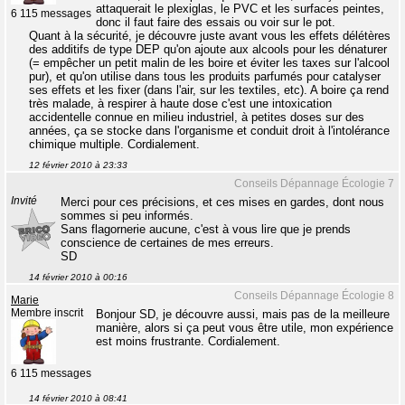
attaquerait le plexiglas, le PVC et les surfaces peintes,
6 115 messages
donc il faut faire des essais ou voir sur le pot.
Quant à la sécurité, je découvre juste avant vous les effets délétères
des additifs de type DEP qu'on ajoute aux alcools pour les dénaturer
(= empêcher un petit malin de les boire et éviter les taxes sur l'alcool
pur), et qu'on utilise dans tous les produits parfumés pour catalyser
ses effets et les fixer (dans l'air, sur les textiles, etc). A boire ça rend
très malade, à respirer à haute dose c'est une intoxication
accidentelle connue en milieu industriel, à petites doses sur des
années, ça se stocke dans l'organisme et conduit droit à l'intolérance
chimique multiple. Cordialement.
12 février 2010 à 23:33
Conseils Dépannage Écologie 7
Invité
Merci pour ces précisions, et ces mises en gardes, dont nous
sommes si peu informés.
Sans flagornerie aucune, c'est à vous lire que je prends
conscience de certaines de mes erreurs.
SD
14 février 2010 à 00:16
Conseils Dépannage Écologie 8
Marie
Membre inscrit
Bonjour SD, je découvre aussi, mais pas de la meilleure
manière, alors si ça peut vous être utile, mon expérience
est moins frustrante. Cordialement.
6 115 messages
14 février 2010 à 08:41