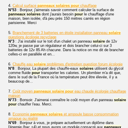
4.
Calcul surface
panneaux
solaires
pour
chauffage
N°53
: Bonjour, j'aimerais savoir comment calculer la surface de
panneaux
solaires
dont j'aurais besoin
pour
le chauffage d'une
maison, bien isolée, d'à peu près 150 mètres carrés en région
parisienne. Merci
5.
Branchement de 3 batteries en étoile installation panneau
solaire
questions écologie recyclage
N°3
: J'ai installé sur le toit d'un chalet un panneau
solaire
de 12v
120w, je passe par un régulateur et dois brancher celui-ci sur 3
batteries de 12v 85 Ah chacune. Dans la notice on me dit de brancher
celles-ci en parallèle et en...
6.
Chauffe eau
solaire
problèmes d'entretien question forum écologie
N°8
: Bonjour, La plupart des chauffe-eaux
solaires
utilisent du glycol
comme fluide
pour
transporter les calories. Un plombier m'a dit que,
dans le sud de la France où la température peut être élevée, il y a
beaucoup de...
7.
Coût moyen
panneaux
solaire
pour
eau chaude écologie chauffage
maison
N°73
: Bonsoir. J'aimerai connaître le coût moyen d'un panneau
solaire
pour
chauffer l'eau. Merci.
8.
Economie
panneaux
solaires
et ampoule basse consommation
arnaque ou réalité
N°69
: Bonjour à vous, je prépare actuellement un diplôme dans
l'énergie (bac +4) et nous avons un module consacré aux
panneaux