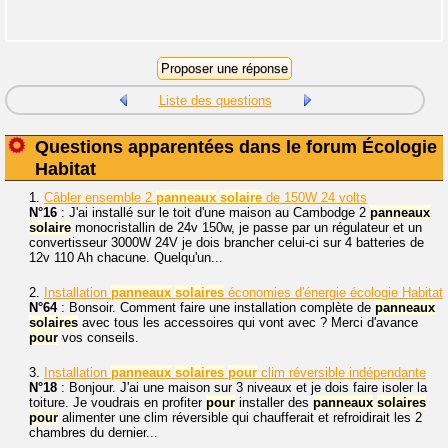
Liste des questions
Questions apparentées dans le forum Écologie
Habitat
1.
Câbler ensemble 2
panneaux
solaire
de 150W 24 volts
N°16
: J'ai installé sur le toit d'une maison au Cambodge 2
panneaux
solaire
monocristallin de 24v 150w, je passe par un régulateur et un
convertisseur 3000W 24V je dois brancher celui-ci sur 4 batteries de
12v 110 Ah chacune. Quelqu'un...
2.
Installation
panneaux
solaires
économies d'énergie écologie Habitat
N°64
: Bonsoir. Comment faire une installation complète de
panneaux
solaires
avec tous les accessoires qui vont avec ? Merci d'avance
pour
vos conseils.
3.
Installation
panneaux
solaires
pour
clim réversible indépendante
N°18
: Bonjour. J'ai une maison sur 3 niveaux et je dois faire isoler la
toiture. Je voudrais en profiter
pour
installer des
panneaux
solaires
pour
alimenter une clim réversible qui chaufferait et refroidirait les 2
chambres du dernier...