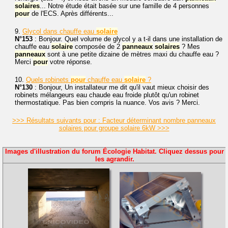
solaires
... Notre étude était basée sur une famille de 4 personnes
pour
de l'ECS. Après différents...
9.
Glycol dans chauffe eau
solaire
N°153
: Bonjour. Quel volume de glycol y a t-il dans une installation de
chauffe eau
solaire
composée de 2
panneaux
solaires
? Mes
panneaux
sont à une petite dizaine de mètres maxi du chauffe eau ?
Merci
pour
votre réponse.
10.
Quels robinets
pour
chauffe eau
solaire
?
N°130
: Bonjour, Un installateur me dit qu'il vaut mieux choisir des
robinets mélangeurs eau chaude eau froide plutôt qu'un robinet
thermostatique. Pas bien compris la nuance. Vos avis ? Merci.
>>> Résultats suivants pour : Facteur déterminant nombre panneaux
solaires pour groupe solaire 6kW >>>
Images d'illustration du forum Écologie Habitat. Cliquez dessus pour
les agrandir.