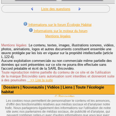
Liste des questions
Informations sur le forum Écologie Habitat
Informations sur le moteur du forum
Mentions légales
Mentions légales :
Le contenu, textes, images, illustrations sonores, vidéos,
photos, animations, logos et autres documents constituent ensemble une
œuvre protégée par les lois en vigueur sur la propriété intellectuelle (article
L.122-4).
Aucune exploitation commerciale ou non commerciale même partielle des
données qui sont présentées sur ce site ne pourra être effectuée sans
l'accord préalable et écrit de la SARL Bricovidéo.
Toute reproduction même partielle du contenu de ce site et de l'utilisation
de la marque Bricovidéo sans autorisation sont interdites et donneront suite
à des poursuites.
>> Lire la suite
Dossiers
|
Nouveautés
|
Vidéos
|
Liens
|
Toute l'écologie
habitat
© Bricovidéo
Les cookies nous permettent de personnaliser le contenu et les annonces,
d'offrir des fonctionnalités relatives aux médias sociaux et d'analyser notre
trafic. Nous partageons également des informations sur l'utilisation de notre
site avec nos partenaires de médias sociaux, de publicité et d'analyse, qui
peuvent combiner celles-ci avec d'autres informations que vous leur avez