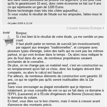
qu'ils le garantissent 10 ans), donc notre économie se fait sur 9 ans
ce qui représente un gain de 1200 Euros.
Bonne technologie mais très très chère aujourd'hui...
Si vous voulez le résultat de l'étude sur les ampoules, faites-nous le
savoir...
04 juillet 2009 à 11:24
Conseils Solaires Écologie 4
Invité
Bonjour,
Si c'est bien là le résultat de votre étude, ça me semble un peu
court.
Il faut plutôt parler en termes de surcoût (en investissement)
par rapport aux énergies "traditionnelles", et comparer avec
plusieurs types d'énergie, selon des tarifs qui ne sont pas les mêmes
partout, et qui vont évoluer dans le temps - Ou alors nous indiquer le
prix du fioul dans dix ans, de nombreux propriétaires seraient
enchantés de le connaître...
De plus, on ne change pas un matériel neuf, c'est en construction ou
en remplacement qu'on fait ce choix, donc les budgets doivent être
comparés, ou alors le calcul est faussé.
Par ailleurs, de nombreux éléments de construction sont garantis 10
ans, ce qui ne signifie pas qu'ils seront inutilisables dès la 11e
année...
Sans vous encourager au plagiat estudiantin que je réprouve
totalement, je vous conseille de voir ce qui se fait dans ce domaine à
l'EPFL (Lausanne) et à l'École d'ingénieurs de Bienne (Suisse) dans
le domaine du solaire.
En bref, vous êtes sur le bon chemin, mais il reste à creuser avant
d'annoncer des montants précis.