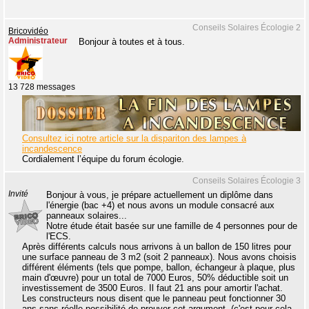
Conseils Solaires Écologie 2
Bricovidéo
Administrateur
Bonjour à toutes et à tous.
13 728 messages
Consultez ici notre article sur la dispariton des lampes à
incandescence
Cordialement l’équipe du forum écologie.
Conseils Solaires Écologie 3
Invité
Bonjour à vous, je prépare actuellement un diplôme dans
l'énergie (bac +4) et nous avons un module consacré aux
panneaux solaires...
Notre étude était basée sur une famille de 4 personnes pour de
l'ECS.
Après différents calculs nous arrivons à un ballon de 150 litres pour
une surface panneau de 3 m2 (soit 2 panneaux). Nous avons choisis
différent éléments (tels que pompe, ballon, échangeur à plaque, plus
main d'œuvre) pour un total de 7000 Euros, 50% déductible soit un
investissement de 3500 Euros. Il faut 21 ans pour amortir l'achat.
Les constructeurs nous disent que le panneau peut fonctionner 30
ans sans réelle possibilité de prouver cet argument, (c'est pour cela