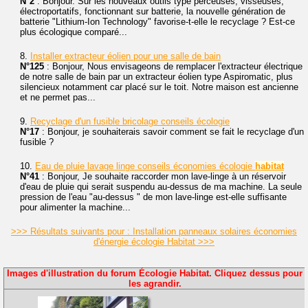
N°2
: Bonjour. Sur les nouveaux outils type perceuses, visseuses,
électroportatifs, fonctionnant sur batterie, la nouvelle génération de
batterie "Lithium-Ion Technology" favorise-t-elle le recyclage ? Est-ce
plus écologique comparé...
8.
Installer extracteur éolien pour une salle de bain
N°125
: Bonjour, Nous envisageons de remplacer l'extracteur électrique
de notre salle de bain par un extracteur éolien type Aspiromatic, plus
silencieux notamment car placé sur le toit. Notre maison est ancienne
et ne permet pas...
9.
Recyclage d'un fusible bricolage conseils écologie
N°17
: Bonjour, je souhaiterais savoir comment se fait le recyclage d'un
fusible ?
10.
Eau de pluie lavage linge conseils économies écologie
habitat
N°41
: Bonjour, Je souhaite raccorder mon lave-linge à un réservoir
d'eau de pluie qui serait suspendu au-dessus de ma machine. La seule
pression de l'eau "au-dessus " de mon lave-linge est-elle suffisante
pour alimenter la machine...
>>> Résultats suivants pour : Installation panneaux solaires économies
d'énergie écologie Habitat >>>
Images d'illustration du forum Écologie Habitat. Cliquez dessus pour
les agrandir.