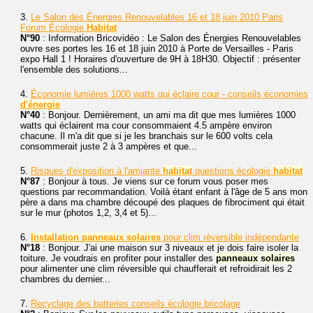
3.
Le Salon des Énergies Renouvelables 16 et 18 juin 2010 Paris
Forum Écologie
Habitat
N°90
: Information Bricovidéo : Le Salon des Énergies Renouvelables
ouvre ses portes les 16 et 18 juin 2010 à Porte de Versailles - Paris
expo Hall 1 ! Horaires d'ouverture de 9H à 18H30. Objectif : présenter
l'ensemble des solutions...
4.
Économie lumières 1000 watts qui éclaire cour - conseils économies
d'énergie
N°40
: Bonjour. Dernièrement, un ami ma dit que mes lumières 1000
watts qui éclairent ma cour consommaient 4.5 ampère environ
chacune. Il m'a dit que si je les branchais sur le 600 volts cela
consommerait juste 2 à 3 ampères et que...
5.
Risques d'exposition à l'amiante
habitat
questions écologie
habitat
N°87
: Bonjour à tous. Je viens sur ce forum vous poser mes
questions par recommandation. Voilà étant enfant à l'âge de 5 ans mon
père a dans ma chambre découpé des plaques de fibrociment qui était
sur le mur (photos 1,2, 3,4 et 5)...
6.
Installation
panneaux
solaires
pour clim réversible indépendante
N°18
: Bonjour. J'ai une maison sur 3 niveaux et je dois faire isoler la
toiture. Je voudrais en profiter pour installer des
panneaux
solaires
pour alimenter une clim réversible qui chaufferait et refroidirait les 2
chambres du dernier...
7.
Recyclage des batteries conseils écologie bricolage