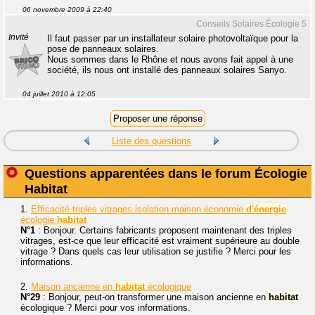
06 novembre 2009 à 22:40
Conseils Solaires Écologie 5
Invité
Il faut passer par un installateur solaire photovoltaïque pour la
pose de panneaux solaires.
Nous sommes dans le Rhône et nous avons fait appel à une
société, ils nous ont installé des panneaux solaires Sanyo.
04 juillet 2010 à 12:05
Liste des questions
Questions apparentées dans le forum Écologie
Habitat
1.
Efficacité triples vitrages isolation maison économie
d'énergie
écologie
habitat
N°1
: Bonjour. Certains fabricants proposent maintenant des triples
vitrages, est-ce que leur efficacité est vraiment supérieure au double
vitrage ? Dans quels cas leur utilisation se justifie ? Merci pour les
informations.
2.
Maison ancienne en
habitat
écologique
N°29
: Bonjour, peut-on transformer une maison ancienne en
habitat
écologique ? Merci pour vos informations.