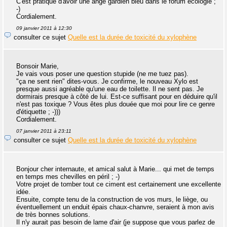
C'est pratique d'avoir une ange gardien bleu dans le forum écologie ;
-)
Cordialement.
09 janvier 2011 à 12:30
consulter ce sujet
Quelle est la durée de toxicité du xylophène
Bonsoir Marie,
Je vais vous poser une question stupide (ne me tuez pas).
"ça ne sent rien" dites-vous. Je confirme, le nouveau Xylo est
presque aussi agréable qu'une eau de toilette. Il ne sent pas. Je
dormirais presque à côté de lui. Est-ce suffisant pour en déduire qu'il
n'est pas toxique ? Vous êtes plus douée que moi pour lire ce genre
d'étiquette ; -)))
Cordialement.
07 janvier 2011 à 23:11
consulter ce sujet
Quelle est la durée de toxicité du xylophène
Bonjour cher internaute, et amical salut à Marie... qui met de temps
en temps mes chevilles en péril ; -)
Votre projet de tomber tout ce ciment est certainement une excellente
idée.
Ensuite, compte tenu de la construction de vos murs, le liège, ou
éventuellement un enduit épais chaux-chanvre, seraient à mon avis
de très bonnes solutions.
Il n'y aurait pas besoin de lame d'air (je suppose que vous parlez de