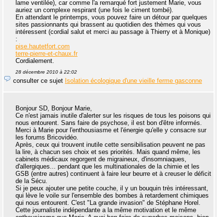
lame ventilée), car comme l'a remarqué fort justement Marie, vous
auriez un complexe respirant (une fois le ciment tombé).
En attendant le printemps, vous pouvez faire un détour par quelques
sites passionnants qui brassent au quotidien des thèmes qui vous
intéressent (cordial salut et merci au passage à Thierry et à Monique)
:
pise.hautetfort.com
terre-pierre-et-chaux.fr
Cordialement.
28 décembre 2010 à 22:02
consulter ce sujet
Isolation écologique d'une vieille ferme gasconne
Bonjour SD, Bonjour Marie,
Ce n'est jamais inutile d'alerter sur les risques de tous les poisons qui
nous entourent. Sans faire de psychose, il est bon d'être informés.
Merci à Marie pour l'enthousiasme et l'énergie qu'elle y consacre sur
les forums Bricovidéo.
Après, ceux qui trouvent inutile cette sensibilisation peuvent ne pas
la lire, à chacun ses choix et ses priorités. Mais quand même, les
cabinets médicaux regorgent de migraineux, d'insomniaques,
d'allergiques... pendant que les multinationales de la chimie et les
GSB (entre autres) continuent à faire leur beurre et à creuser le déficit
de la Sécu.
Si je peux ajouter une petite couche, il y un bouquin très intéressant,
qui lève le voile sur l'ensemble des bombes à retardement chimiques
qui nous entourent. C'est "La grande invasion" de Stéphane Horel.
Cette journaliste indépendante a la même motivation et le même