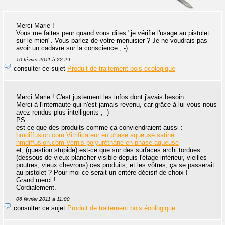
Merci Marie !
Vous me faites peur quand vous dites "je vérifie l'usage au pistolet
sur le mien". Vous parlez de votre menuisier ? Je ne voudrais pas
avoir un cadavre sur la conscience ; -)
10 février 2011 à 22:29
consulter ce sujet
Produit de traitement bois écologique
Merci Marie ! C'est justement les infos dont j'avais besoin.
Merci à l'internaute qui n'est jamais revenu, car grâce à lui vous nous
avez rendus plus intelligents ; -)
PS :
est-ce que des produits comme ça conviendraient aussi :
hmdiffusion.com Vitrificateur en phase aqueuse satiné
hmdiffusion.com Vernis polyuréthane en phase aqueuse
et, (question stupide) est-ce que sur des surfaces archi tordues
(dessous de vieux plancher visible depuis l'étage inférieur, vieilles
poutres, vieux chevrons) ces produits, et les vôtres, ça se passerait
au pistolet ? Pour moi ce serait un critère décisif de choix !
Grand merci !
Cordialement.
06 février 2011 à 11:00
consulter ce sujet
Produit de traitement bois écologique