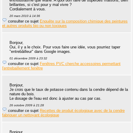
enthousiasme que Marie. A quoi bon faire de superbes maisons, bien
brillantes, si c'est pour y mal vivre ?
Cordialement à vous.
20 mars 2010 à 14:36
consulter ce sujet
Enquête sur la composition chimique des peintures
et autres produits bio ou non toxiques
Bonjour,
Oui, il y a le choix. Pour vous faire une idée, vous pourriez taper
"entrebâilleur" dans Google images.
01 décembre 2009 à 23:32
consulter ce sujet
Fenêtres PVC cherche accessoires permettant
l'entrebaillement fenêtre
Bonjour,
Je crois que le taux de potasse contenu dans la cendre dépend de la
nature du bois.
Le dosage de l'eau est donc à ajuster au cas par cas.
26 octobre 2009 à 21:28
consulter ce sujet
Recettes de produit écologique avec de la cendre
fabriquer un nettoyant écologique
Bonjour,