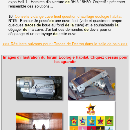
expo Hall 1 ! Horaires d'ouverture
de
9H à 18H30. Objectif : présenter
l'ensemble des solutions...
10.
Conseils vidange cuve fioul question chauffage écologie habitat
N°75
: Bonjour Je possè
de
une cuve fioul (vide et quasiment propre :
quelques
traces
de
boue au fond
de
la
cuve) et je souhaiterais
la
dégager
de
ma cave. J'ai fait des demandes
de
devis pour un
dégazage et un nettoyage
de
cette cuve....
>>> Résultats suivants pour : Traces de Destop dans la salle de bain >>>
Images d'illustration du forum Écologie Habitat. Cliquez dessus pour
les agrandir.