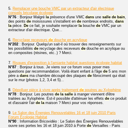
5.
Remplacer une bouche VMC par un extracteur d'air électrique
conseils bricolage écologie
N°76
: Bonjour Malgré
la
présence d'une VMC
dans
une
salle
de
bain
,
des points
de
moisissures s'installent en
de
nombreux endroits,
dans
la
pièce.
De
ce fait, je souhaite remplacer
la
bouche
de
VMC par un
extracteur d'air électrique. Que...
6.
Recyclage receveurs
de
douche en acrylique
N°202
: Bonjour. Quelqu'un sait-il où trouver des renseignements sur
les possibilités
de
recyclage des receveurs
de
douche en acrylique ou
en composites (résines, etc..) ? Merci.
7.
Risques d'exposition à l'amiante habitat questions écologie habitat
N°87
: Bonjour à tous. Je viens sur ce forum vous poser mes
questions par recommandation. Voilà étant enfant à l'âge
de
5 ans mon
père a
dans
ma chambre découpé des plaques
de
fibrociment qui était
sur le mur (photos 1,2, 3,4 et 5)...
8.
Dépolluer pièce à vivre après traitement
de
poutres au Xylophène
N°78
: Bonjour. Les poutres
de
la
salle
à manger viennent d'être
traitées au Xylophène. Est-il possible d'atténuer les effets
de
ce produit
et d'assainir l'air
de
la
maison ? Merci pour vos réponses.
9.
Le Salon des Énergies Renouvelables 16 et 18 juin 2010 Paris
Forum Écologie Habitat
N°90
: Information Bricovidéo : Le Salon des Énergies Renouvelables
ouvre ses portes les 16 et 18 juin 2010 à Porte
de
Versailles - Paris