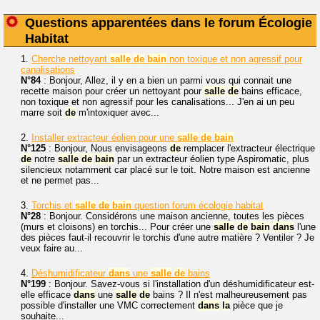
Questions apparentées dans le forum Écologie
Habitat
1.
Cherche nettoyant
salle
de
bain
non toxique et non agressif pour
canalisations
N°84
: Bonjour, Allez, il y en a bien un parmi vous qui connait une
recette maison pour créer un nettoyant pour
salle
de
bains efficace,
non toxique et non agressif pour les canalisations... J'en ai un peu
marre soit
de
m'intoxiquer avec...
2.
Installer extracteur éolien pour une
salle
de
bain
N°125
: Bonjour, Nous envisageons
de
remplacer l'extracteur électrique
de
notre
salle
de
bain
par un extracteur éolien type Aspiromatic, plus
silencieux notamment car placé sur le toit. Notre maison est ancienne
et ne permet pas...
3.
Torchis et
salle
de
bain
question forum écologie habitat
N°28
: Bonjour. Considérons une maison ancienne, toutes les pièces
(murs et cloisons) en torchis... Pour créer une
salle
de
bain
dans
l'une
des pièces faut-il recouvrir le torchis d'une autre matière ? Ventiler ? Je
veux faire au...
4.
Déshumidificateur
dans
une
salle
de
bains
N°199
: Bonjour. Savez-vous si l'installation d'un déshumidificateur est-
elle efficace
dans
une
salle
de
bains ? Il n'est malheureusement pas
possible d'installer une VMC correctement
dans
la
pièce que je
souhaite...