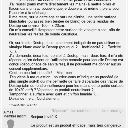
J'ai réussi (sans mettre directement les mains) à mettre billes et
flacon dans un sac poubelle que je doublerai et même triplerai pour
l'apporter à la décharge.
Il me reste, sur le carrelage et sur une plinthe, une petite surface
blanchâtre (ou assez bien teintée de blanc) de petits résidus de
Destop sur environ 10cm x 20cm.
On m'a conseillé d'asperger cette surface de vinaigre blanc, afin de
neutraliser les restes de soude caustique.
Or, sur le site Destop, il est clairement indiqué de ne pas utiliser de
vinaigre blanc avec le Destop (pourquoi ?... Inefficacité ?... Toxicité
?...).
J'ai demandé, deux fois, conseil à Destop, mais, deux fois, il m'a été
répondu qu'en dehors de l'utilisation normale pour laquelle Destop est
conçu (débouchage de sanitaires), il ne pouvaient me donner aucun
conseil supplémentaire.
C'est un peu fort de café !... Mais bon...
J'en viens à ma question : pourriez-vous m'indiquer un procédé (le
plus simple soit-il) qui me permette de faire disparaître ces traces de
Destop (afin de rendre inoffensive pour les mains cette petite surface
de 10x20 cm²) ? Vaporiser un produit neutralisant ?
Tamponner la surface avec gant et chiffon humide ?....
D'avance merci. Cordialement.
13 avril 2022 à 12:56
Réponse 1 d'un contributeur du forum écologie
Alma1
Membre inscrit
Bonjour Invité X...
Ce produit est un produit efficace, mais très dangereux,