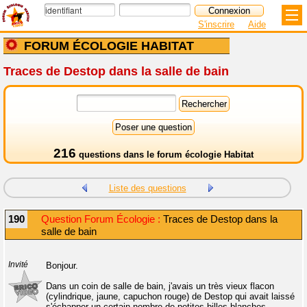
S'inscrire
Aide
FORUM ÉCOLOGIE HABITAT
Traces de Destop dans la salle de bain
216
questions dans le
forum écologie Habitat
Liste des questions
190
Question Forum Écologie :
Traces de Destop dans la
salle de bain
Invité
Bonjour.
Dans un coin de salle de bain, j'avais un très vieux flacon
(cylindrique, jaune, capuchon rouge) de Destop qui avait laissé
s'échapper un certain nombre de petites billes blanches.